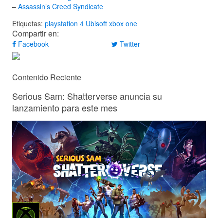
–
Assassin’s Creed Syndicate
Etiquetas:
playstation 4
Ubisoft
xbox one
Compartir en:
Facebook
Twitter
Contenido Reciente
Serious Sam: Shatterverse anuncia su
lanzamiento para este mes