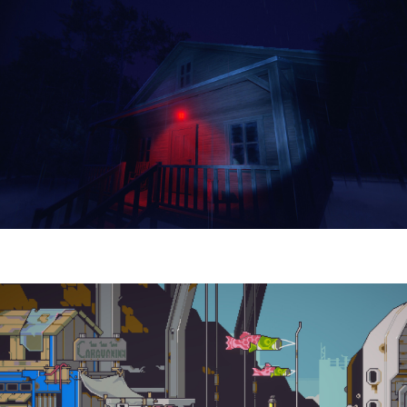
Yellowcreek Stories – The Cabin Watcher
| Reseña