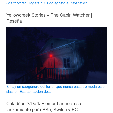
Shatterverse, llegará el 31 de agosto a PlayStation 5,...
Yellowcreek Stories – The Cabin Watcher |
Reseña
Si hay un subgénero del terror que nunca pasa de moda es el
slasher. Esa sensación de...
Caladrius 2/Dark Element anuncia su
lanzamiento para PS5, Switch y PC