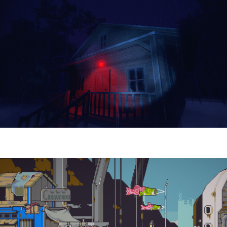
Yellowcreek Stories – The Cabin Watcher
| Reseña