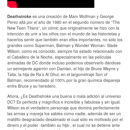
Deathstroke
es una creación de Marv Wolfman y George
Perez allá por el año de 1980 en el segundo número de “The
New Teen Titans”, un cómic que originalmente se hizo con la
intención de unir a los niños con el mundo de las historietas y
hacerlos sentir que también eran ellos importantes, no sólo los
grandes como Superman, Batman y Wonder Woman. Slade
Wilson, como es conocido, siempre ha estado relacionado con
el Caballero de la Noche, especialmente en las películas
animadas de DC donde incluso podemos observarlo dándose
un semejante agarrón con Damian, el hijo de Bruce Wayne y
Talia, la hija de Ra’s Al Ghul, en el largometraje Son of
Batman, recomendado al 100% por la gran química dispareja
entre Bruce y su heredero.
Ahora, ¿Es Deathstroke una buena o mala adición al universo
DC? Es perfecta y magnífica e increíble y fabulosa y sin igual.
Wilson es el verdadero personaje que domina perfectamente
las armas y maneja los sables como nadie, además de ser un
maldito desgraciado desalmado el cual sólo es motivado por el
dinero y el poder -también su hija-, el cual no se detiene ante