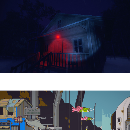
Yellowcreek Stories – The Cabin Watcher
| Reseña