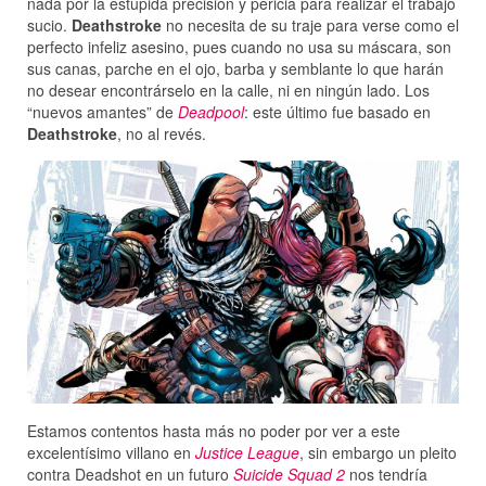
nada por la estúpida precisión y pericia para realizar el trabajo
sucio.
Deathstroke
no necesita de su traje para verse como el
perfecto infeliz asesino, pues cuando no usa su máscara, son
sus canas, parche en el ojo, barba y semblante lo que harán
no desear encontrárselo en la calle, ni en ningún lado. Los
“nuevos amantes” de
Deadpool
: este último fue basado en
Deathstroke
, no al revés.
Estamos contentos hasta más no poder por ver a este
excelentísimo villano en
Justice League
, sin embargo un pleito
contra Deadshot en un futuro
Suicide Squad 2
nos tendría