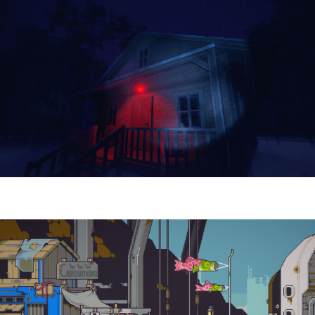
Yellowcreek Stories – The Cabin Watcher
| Reseña