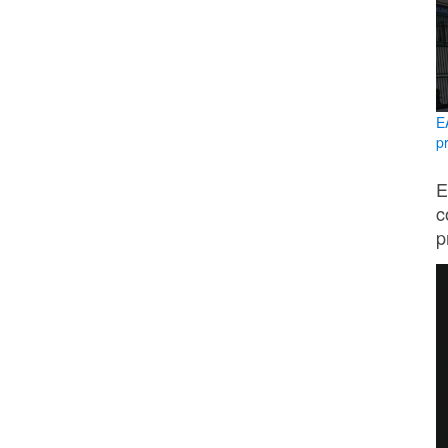
E
p
E
c
p