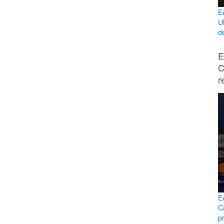
E
U
d
E
C
r
E
C
p