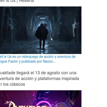
ell Is Us | Reseña
ell Is Us es un videojuego de acción y aventura de
ogue Factor y publicado por Nacon...
uskfade llegará el 13 de agosto con una
ventura de acción y plataformas inspirada
n los clásicos