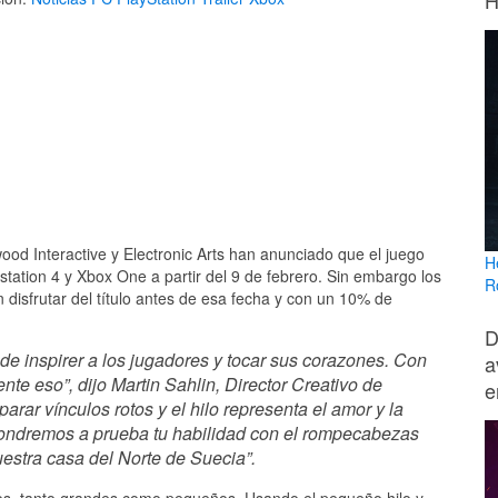
H
ood Interactive y Electronic Arts han anunciado que el juego
H
station 4 y Xbox One a partir del 9 de febrero. Sin embargo los
R
disfrutar del título antes de esa fecha y con un 10% de
D
de inspirer a los jugadores y tocar sus corazones. Con
a
e eso”, dijo Martin Sahlin, Director Creativo de
e
ar vínculos rotos y el hilo representa el amor y la
pondremos a prueba tu habilidad con el rompecabezas
estra casa del Norte de Suecia”.
os, tanto grandes como pequeños. Usando el pequeño hilo y