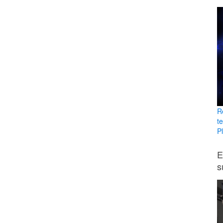
R
t
Pl
E
s