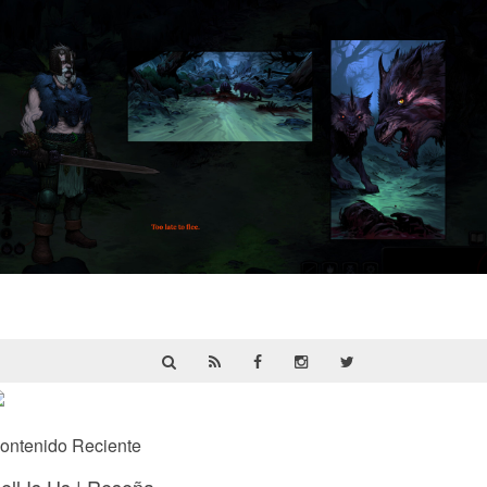
HellSlave II – Judgment of the Archon |
Reseña
ontenido Reciente