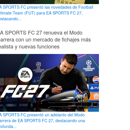
A SPORTS FC presentó las novedades de Football
ltimate Team (FUT) para EA SPORTS FC 27,
estacando...
A SPORTS FC 27 renueva el Modo
arrera con un mercado de fichajes más
ealista y nuevas funciones
A SPORTS FC presentó un adelanto del Modo
arrera de EA SPORTS FC 27, destacando una
rofunda...