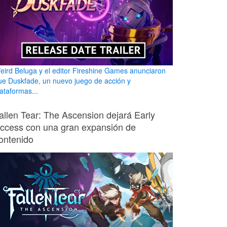
eird Beluga y el editor Fireshine Games anunciaron
ue Duskfade, un nuevo juego de acción y
lataformas...
allen Tear: The Ascension dejará Early
ccess con una gran expansión de
ontenido