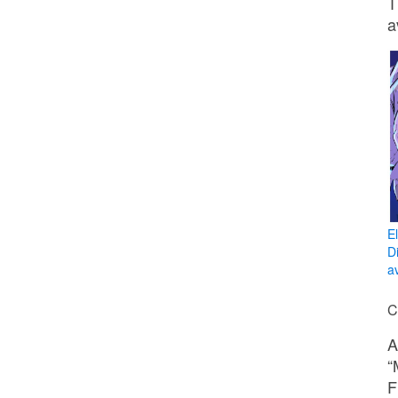
T
a
E
D
av
C
A
“
F