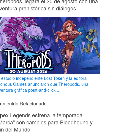
heropods llegará el 20 de agosto con una
ventura prehistórica sin diálogos
l estudio independiente Lost Token y la editora
ionous Games anunciaron que Theropods, una
entura gráfica point-and-click...
ontenido Relacionado
pex Legends estrena la temporada
Marca” con cambios para Bloodhound y
in del Mundo