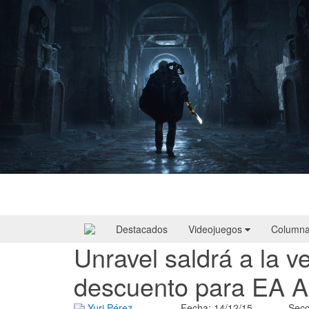
Hell Is Us | Reseña
Destacados
Videojuegos
Column
Unravel saldrá a la v
descuento para EA 
Yuri Pérez
Fecha: 14/12/15
Secc