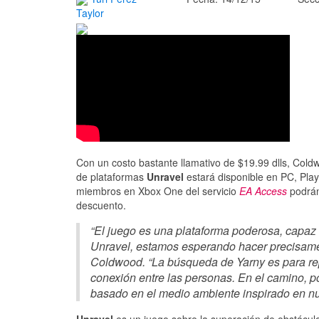
Taylor
Con un costo bastante llamativo de $19.99 dlls, Coldw
de plataformas
Unravel
estará disponible en PC, Play
miembros en Xbox One del servicio
EA Access
podrán 
descuento.
“El juego es una plataforma poderosa, capaz 
Unravel, estamos esperando hacer precisament
Coldwood. “La búsqueda de Yarny es para repar
conexión entre las personas. En el camino, 
basado en el medio ambiente inspirado en nu
Unravel
es un juego sobre la superación de obstácul