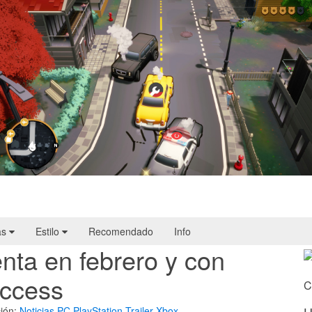
Cargo, Please! | Reseña
as
Estilo
Recomendado
Info
enta en febrero y con
Access
C
ión:
Noticias
PC
PlayStation
Trailer
Xbox