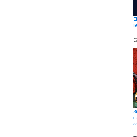
E
l
C
S
d
co