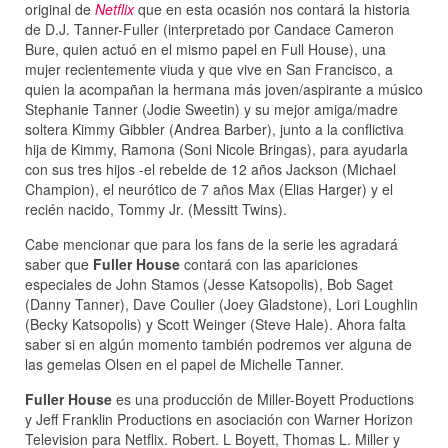
original de
Netflix
que en esta ocasión nos contará la historia
de D.J. Tanner-Fuller (interpretado por Candace Cameron
Bure, quien actuó en el mismo papel en Full House), una
mujer recientemente viuda y que vive en San Francisco, a
quien la acompañan la hermana más joven/aspirante a músico
Stephanie Tanner (Jodie Sweetin) y su mejor amiga/madre
soltera Kimmy Gibbler (Andrea Barber), junto a la conflictiva
hija de Kimmy, Ramona (Soni Nicole Bringas), para ayudarla
con sus tres hijos -el rebelde de 12 años Jackson (Michael
Champion), el neurótico de 7 años Max (Elias Harger) y el
recién nacido, Tommy Jr. (Messitt Twins).
Cabe mencionar que para los fans de la serie les agradará
saber que
Fuller House
contará con las apariciones
especiales de John Stamos (Jesse Katsopolis), Bob Saget
(Danny Tanner), Dave Coulier (Joey Gladstone), Lori Loughlin
(Becky Katsopolis) y Scott Weinger (Steve Hale). Ahora falta
saber si en algún momento también podremos ver alguna de
las gemelas Olsen en el papel de Michelle Tanner.
Fuller House
es una producción de Miller-Boyett Productions
y Jeff Franklin Productions en asociación con Warner Horizon
Television para Netflix. Robert. L Boyett, Thomas L. Miller y