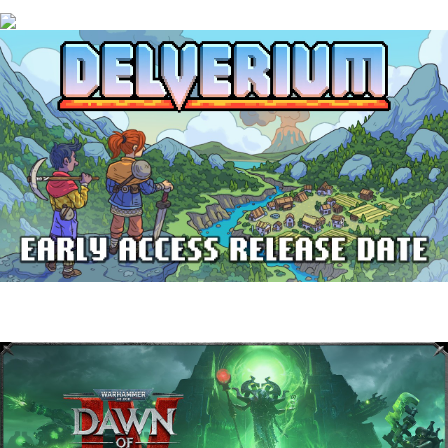
Halo: Campaign Evolved | Reseña
Delverium llegará a Steam Early Access
el 22 de septiembre