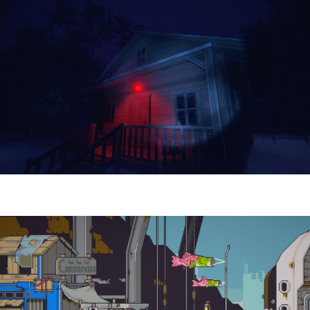
Yellowcreek Stories – The Cabin Watcher
| Reseña