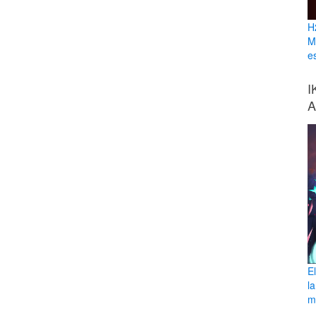
H
M
e
I
A
E
l
ma