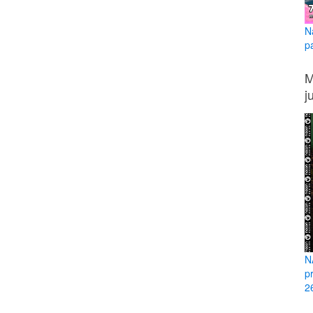
N
p
M
j
N
p
26