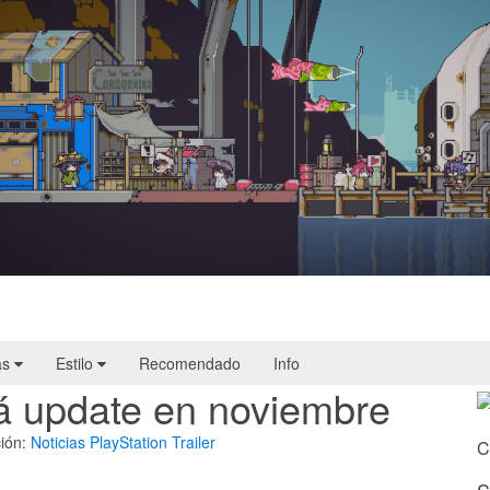
Doloc Town | Reseña
as
Estilo
Recomendado
Info
á update en noviembre
ión:
Noticias
PlayStation
Trailer
C