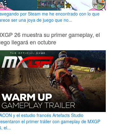
avegando por Steam me he encontrado con lo que
arece ser una joya de juego que no...
XGP 26 muestra su primer gameplay, el
uego llegará en octubre
ACON y el estudio francés Artefacts Studio
resentaron el primer tráiler con gameplay de MXGP
, el...