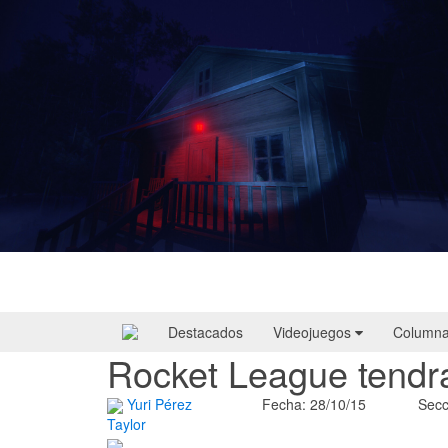
Yellowcreek Stories – The Cabin Watcher
| Reseña
Destacados
Videojuegos
Column
Rocket League tendr
Yuri Pérez
Fecha: 28/10/15
Secc
Taylor