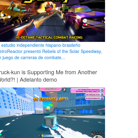
l estudio independiente hispano-brasileño
etroReactor presentó Rebels of the Solar Speedway,
n juego de carreras de combate...
ruck-kun is Supporting Me from Another
orld?! | Adelanto demo