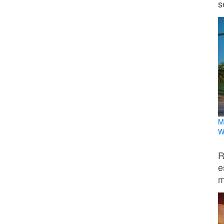
s
M
W
R
e
m