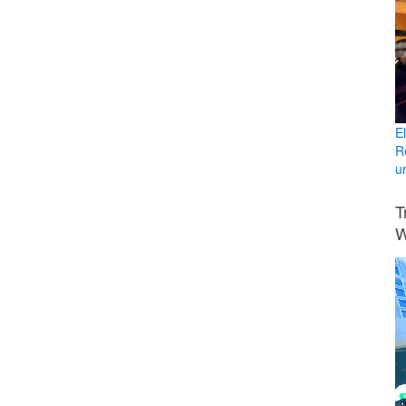
E
R
u
T
W