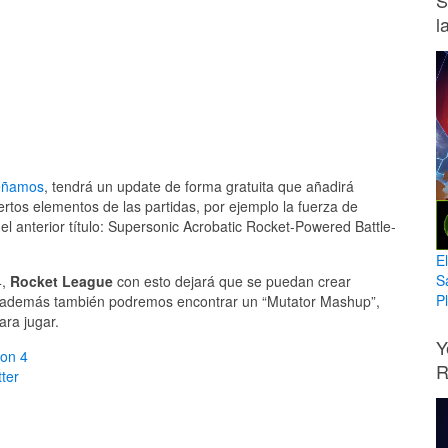
S
l
eñamos
, tendrá un update de forma gratuita que añadirá
tos elementos de las partidas, por ejemplo la fuerza de
l anterior título: Supersonic Acrobatic Rocket-Powered Battle-
E
S
4,
Rocket League
con esto dejará que se puedan crear
Pl
s; además también podremos encontrar un “Mutator Mashup”,
ara jugar.
Y
ion 4
R
ter