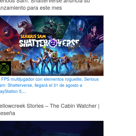
erious Sam: Shatterverse anuncia su
anzamiento para este mes
l FPS multijugador con elementos roguelite, Serious
am: Shatterverse, llegará el 31 de agosto a
ayStation 5,...
ellowcreek Stories – The Cabin Watcher |
eseña