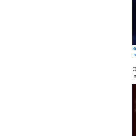
S
m
C
l