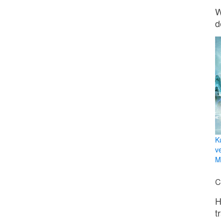
W
d
K
v
Mi
C
H
t