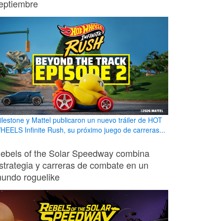
eptiembre
ilestone y Mattel publicaron un nuevo tráiler de HOT
HEELS Infinite Rush, su próximo juego de carreras...
ebels of the Solar Speedway combina
strategia y carreras de combate en un
undo roguelike