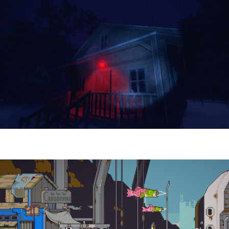
Yellowcreek Stories – The Cabin Watcher
| Reseña