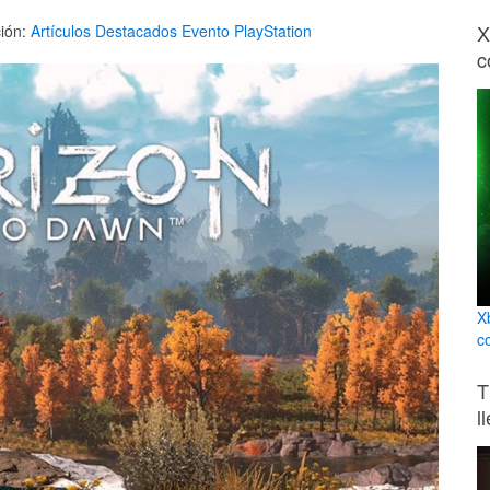
X
ión:
Artículos
Destacados
Evento
PlayStation
c
X
c
T
l