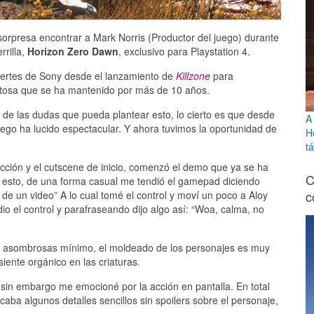
orpresa encontrar a Mark Norris (Productor del juego) durante
rilla,
Horizon Zero Dawn
, exclusivo para Playstation 4.
fuertes de Sony desde el lanzamiento de
Killzone
para
exitosa que se ha mantenido por más de 10 años.
de las dudas que pueda plantear esto, lo cierto es que desde
A
uego ha lucido espectacular. Y ahora tuvimos la oportunidad de
H
tá
cción y el cutscene de inicio, comenzó el demo que ya se ha
C
ra esto, de una forma casual me tendió el gamepad diciendo
c
 de un video” A lo cual tomé el control y moví un poco a Aloy
io el control y parafraseando dijo algo así: “Woa, calma, no
on asombrosas mínimo, el moldeado de los personajes es muy
siente orgánico en las criaturas.
y sin embargo me emocioné por la acción en pantalla. En total
caba algunos detalles sencillos sin spoilers sobre el personaje,