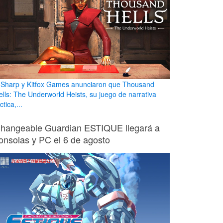
 Sharp y Kitfox Games anunciaron que Thousand
ells: The Underworld Heists, su juego de narrativa
ctica,...
hangeable Guardian ESTIQUE llegará a
onsolas y PC el 6 de agosto