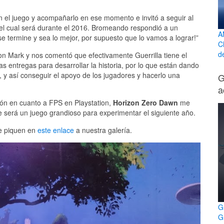
en el juego y acompañarlo en ese momento e invitó a seguir al
, el cual será durante el 2016. Bromeando respondió a un
A
se termine y sea lo mejor, por supuesto que lo vamos a lograr!”
C
d
on Mark y nos comentó que efectivamente Guerrilla tiene el
as entregas para desarrollar la historia, por lo que están dando
, y así conseguir el apoyo de los jugadores y hacerlo una
G
a
ión en cuanto a FPS en Playstation,
Horizon Zero Dawn
me
 será un juego grandioso para experimentar el siguiente año.
ue piquen en
este enlace
a nuestra galería.
G
G