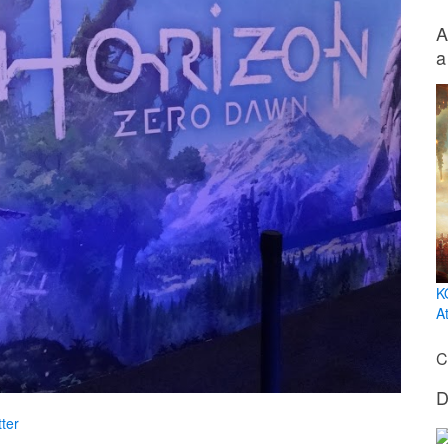
A
a
K
At
C
D
ter