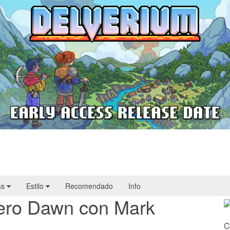
Delverium llegará a Steam Early Access
el 22 de septiembre
as
Estilo
Recomendado
Info
ero Dawn con Mark
C