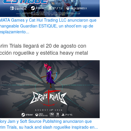
MATA Games y Cat Hui Trading LLC anunciaron que
hangeable Guardian ESTIQUE, un shoot’em up de
esplazamiento...
rim Trials llegará el 20 de agosto con
cción roguelike y estética heavy metal
lory Jam y Soft Source Publishing anunciaron que
rim Trials, su hack and slash roguelike inspirado en...