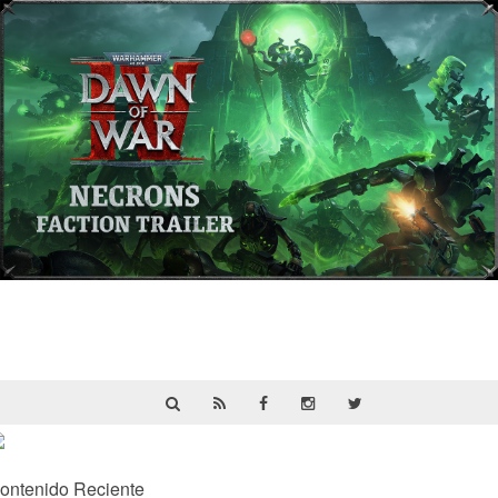
Warhammer 40,000: Dawn of War IV
presenta a los Necrones en un nuevo
tráiler
ontenido Reciente