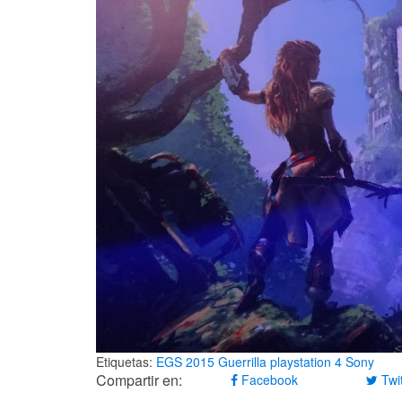
Etiquetas:
EGS 2015
Guerrilla
playstation 4
Sony
Compartir en:
Facebook
Twit