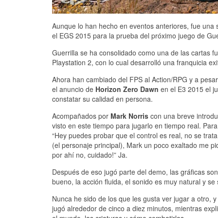
Aunque lo han hecho en eventos anteriores, fue una s
el EGS 2015 para la prueba del próximo juego de Guer
Guerrilla se ha consolidado como una de las cartas 
Playstation 2, con lo cual desarrolló una franquicia 
Ahora han cambiado del FPS al Action/RPG y a pesar 
el anuncio de
Horizon Zero Dawn
en el E3 2015 el j
constatar su calidad en persona.
Acompañados por
Mark Norris
con una breve introdu
visto en este tiempo para jugarlo en tiempo real. Pa
“Hey puedes probar que el control es real, no se trata
(el personaje principal), Mark un poco exaltado me pid
por ahí no, cuidado!” Ja.
Después de eso jugó parte del demo, las gráficas s
bueno, la acción fluida, el sonido es muy natural y se 
Nunca he sido de los que les gusta ver jugar a otro, 
jugó alrededor de cinco a diez minutos, mientras expli
el mundo, las criaturas y cómo combatirlas.