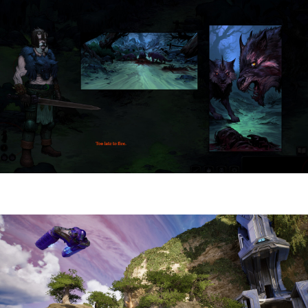
HellSlave II – Judgment of the Archon |
Reseña