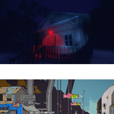
Yellowcreek Stories – The Cabin Watcher
| Reseña