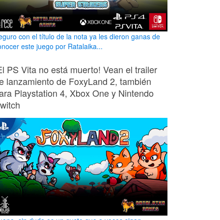
eguro con el título de la nota ya les dieron ganas de
onocer este juego por Ratalaika...
El PS Vita no está muerto! Vean el trailer
e lanzamiento de FoxyLand 2, también
ara Playstation 4, Xbox One y Nintendo
witch