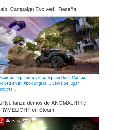
alo: Campaign Evolved | Reseña
ecuerdo la primera vez que puse Halo: Combat
volved en mi Xbox original… venía de jugar
ooters...
uRyu lanza demos de ANOMALITH y
RYMELIGHT en Steam