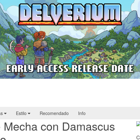
Delverium llegará a Steam Early Access
el 22 de septiembre
as
Estilo
Recomendado
Info
 de Mecha con Damascus
yo
C