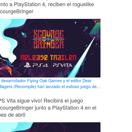
unto a PlayStation 4, reciben el roguelike
courgeBringer
l desarrollador Flying Oak Games y el editor Dear
illagers (Recompile) han lanzado el exitoso juego de...
PS Vita sigue vivo! Recibirá el juego
courgeBringer junto a PlayStation 4 en el
es de abril