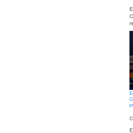
E
C
r
E
C
p
C
E