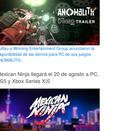
uRyu y Winning Entertainment Group anunciaron la
isponibilidad de las demos para PC de sus juegos
NOMALITH...
exican Ninja llegará el 20 de agosto a PC,
S5 y Xbox Series X|S