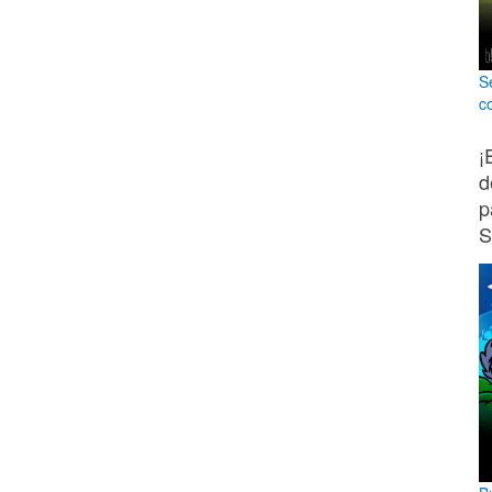
S
c
¡
d
p
S