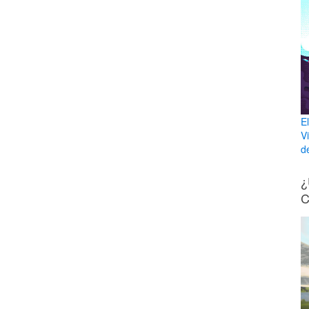
E
V
de
¿
C