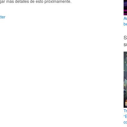
gar más detalles de esto próximamente.
ter
A
b
S
s
T
“
c