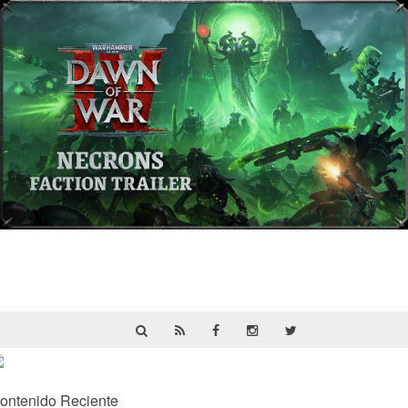
Warhammer 40,000: Dawn of War IV
presenta a los Necrones en un nuevo
tráiler
ontenido Reciente