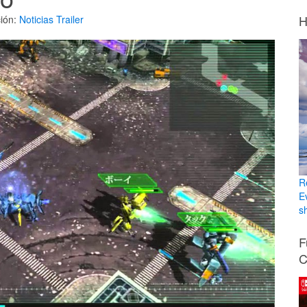
H
ión:
Noticias
Trailer
R
E
sh
F
C