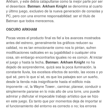
Arkham, y este debía catapultarse como la mejor parte por ser
el desenlace.
Batman: Arkham Knight
se denomina al cuarto
y último juego, exclusivo de la nueva generación de consolas y
PC, pero con una enorme responsabilidad: ser el título de
Batman que todos merecemos.
OSCURO ARKHAM
Pocas veces el producto final es fiel a los avances mostrados
antes del estreno, generalmente los gráficos reducen su
calidad, no es tan emocionante como nos lo pintan, sufren
modificaciones radicales en su jugabilidad o cualquier otra
cosa, sin embargo encontrarlos iguales no es común. Al iniciar
el juego y hasta la fecha,
Batman: Arkham Knight
no ha
dejado de sorprenderme, quizá sea la poca iluminación, la
constante lluvia, los excelsos efectos de sonido, las voces o yo
qué sé, pero lo que sí sé, es que los paisajes son un sueño,
desde la tienda más insignificante hasta el edificio más
imponente –sí, la Wayne Tower-, caminar, planear, conducir o
simplemente pararse en lo más alto de una torre, uno puede
admirar y disfrutar el impecable trabajo artístico que se hizo
en este juego. Es tanto que por momentos deja de importar si
el funcionamiento del entorno es correcto o no; los errores