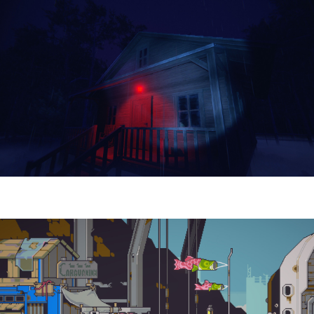
Yellowcreek Stories – The Cabin Watcher
| Reseña