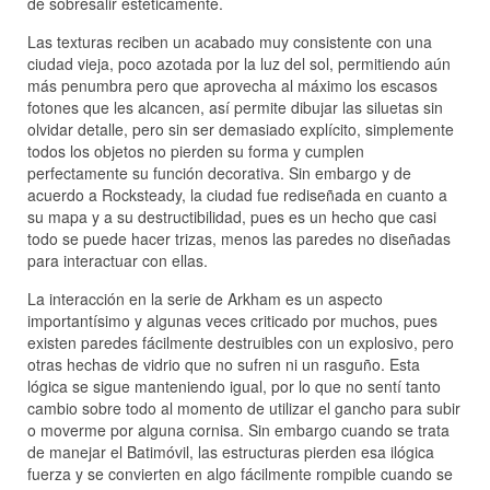
de sobresalir estéticamente.
Las texturas reciben un acabado muy consistente con una
ciudad vieja, poco azotada por la luz del sol, permitiendo aún
más penumbra pero que aprovecha al máximo los escasos
fotones que les alcancen, así permite dibujar las siluetas sin
olvidar detalle, pero sin ser demasiado explícito, simplemente
todos los objetos no pierden su forma y cumplen
perfectamente su función decorativa. Sin embargo y de
acuerdo a Rocksteady, la ciudad fue rediseñada en cuanto a
su mapa y a su destructibilidad, pues es un hecho que casi
todo se puede hacer trizas, menos las paredes no diseñadas
para interactuar con ellas.
La interacción en la serie de Arkham es un aspecto
importantísimo y algunas veces criticado por muchos, pues
existen paredes fácilmente destruibles con un explosivo, pero
otras hechas de vidrio que no sufren ni un rasguño. Esta
lógica se sigue manteniendo igual, por lo que no sentí tanto
cambio sobre todo al momento de utilizar el gancho para subir
o moverme por alguna cornisa. Sin embargo cuando se trata
de manejar el Batimóvil, las estructuras pierden esa ilógica
fuerza y se convierten en algo fácilmente rompible cuando se