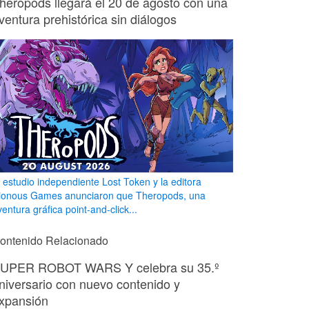
heropods llegará el 20 de agosto con una
ventura prehistórica sin diálogos
l estudio independiente Lost Token y la editora
ionous Games anunciaron que Theropods, una
entura gráfica point-and-click...
ontenido Relacionado
UPER ROBOT WARS Y celebra su 35.º
niversario con nuevo contenido y
xpansión