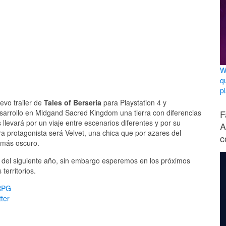
W
q
p
evo trailer de
Tales of Berseria
para Playstation 4 y
F
desarrollo en Midgand Sacred Kingdom una tierra con diferencias
 llevará por un viaje entre escenarios diferentes y por su
A
ra protagonista será Velvet, una chica que por azares del
c
 más oscuro.
n del siguiente año, sin embargo esperemos en los próximos
territorios.
RPG
ter