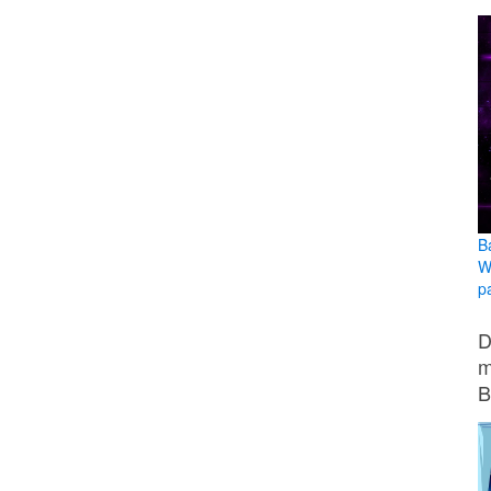
B
W
pa
D
m
B