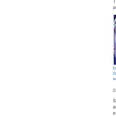
T
a
E
D
av
C
S
a
e