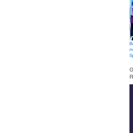
B
m
S
G
R