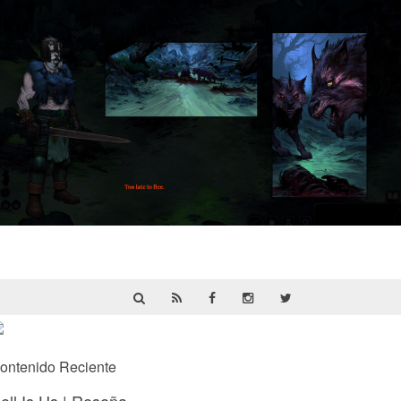
HellSlave II – Judgment of the Archon |
Reseña
ontenido Reciente