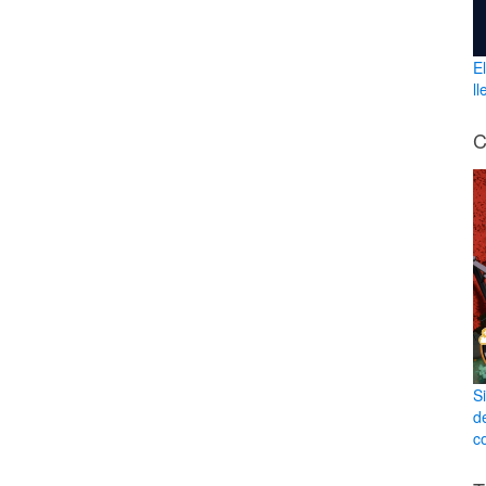
E
l
C
S
d
co