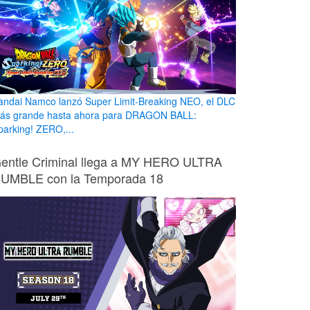
andai Namco lanzó Super Limit-Breaking NEO, el DLC
ás grande hasta ahora para DRAGON BALL:
parking! ZERO,...
entle Criminal llega a MY HERO ULTRA
UMBLE con la Temporada 18