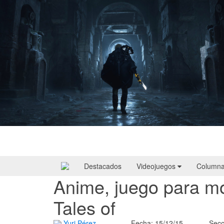
Hell Is Us | Reseña
Destacados
Videojuegos
Column
Anime, juego para mó
Tales of
Yuri Pérez
Fecha: 15/12/15
Secc