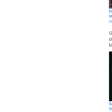
B
M
n
G
d
M
B
R