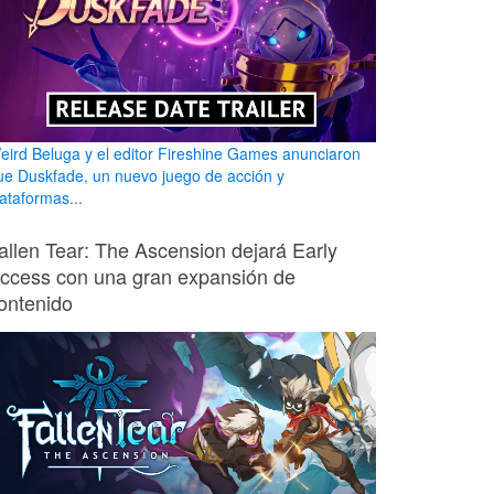
eird Beluga y el editor Fireshine Games anunciaron
ue Duskfade, un nuevo juego de acción y
lataformas...
allen Tear: The Ascension dejará Early
ccess con una gran expansión de
ontenido