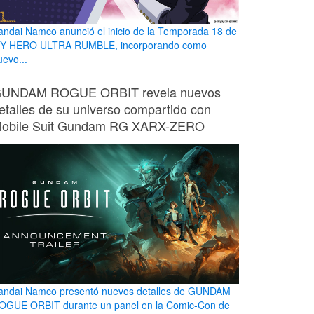
andai Namco anunció el inicio de la Temporada 18 de
Y HERO ULTRA RUMBLE, incorporando como
uevo...
UNDAM ROGUE ORBIT revela nuevos
etalles de su universo compartido con
obile Suit Gundam RG XARX-ZERO
andai Namco presentó nuevos detalles de GUNDAM
OGUE ORBIT durante un panel en la Comic-Con de