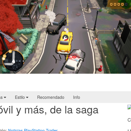
Cargo, Please! | Reseña
as
Estilo
Recomendado
Info
vil y más, de la saga
C
ión:
Noticias
PlayStation
Trailer