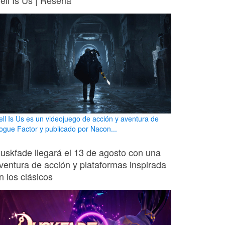
ell Is Us | Reseña
ell Is Us es un videojuego de acción y aventura de
ogue Factor y publicado por Nacon...
uskfade llegará el 13 de agosto con una
ventura de acción y plataformas inspirada
n los clásicos