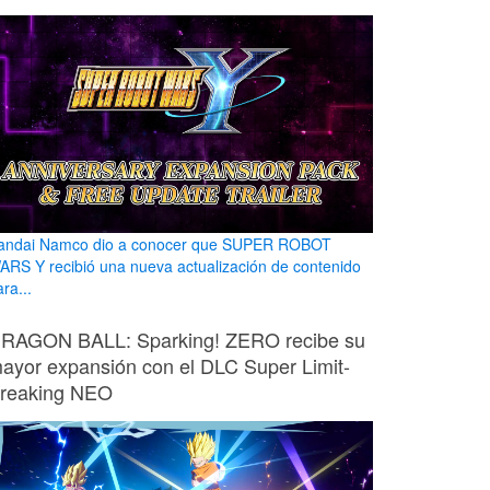
andai Namco dio a conocer que SUPER ROBOT
ARS Y recibió una nueva actualización de contenido
ra...
RAGON BALL: Sparking! ZERO recibe su
ayor expansión con el DLC Super Limit-
reaking NEO