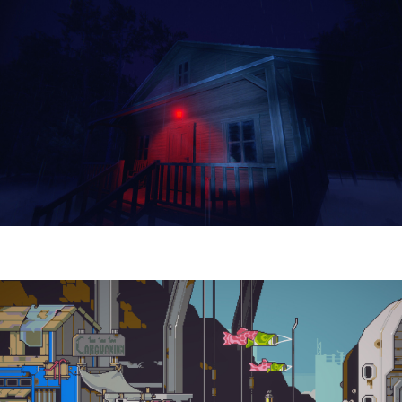
Yellowcreek Stories – The Cabin Watcher
| Reseña