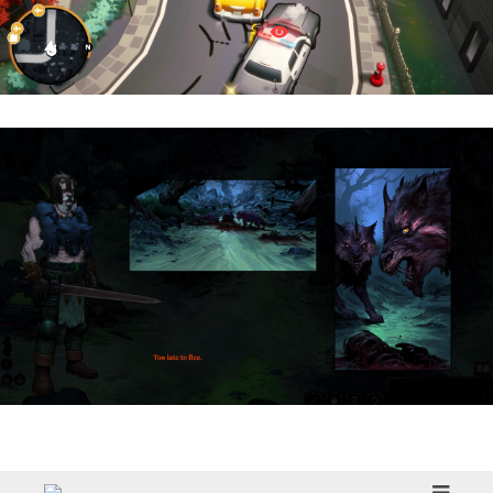
Cargo, Please! | Reseña
HellSlave II – Judgment of the Archon |
Reseña