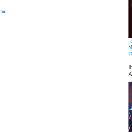
ter
H
M
e
I
A