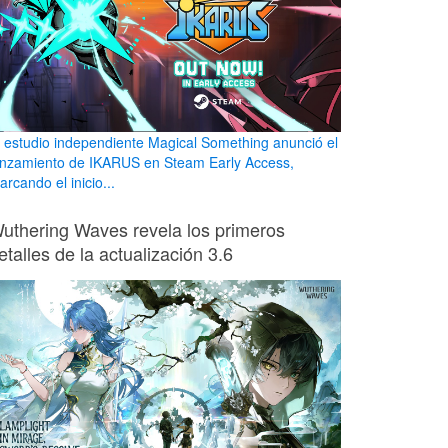
l estudio independiente Magical Something anunció el
anzamiento de IKARUS en Steam Early Access,
rcando el inicio...
uthering Waves revela los primeros
etalles de la actualización 3.6