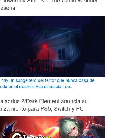
ellowcreek Stories – The Cabin Watcher |
eseña
i hay un subgénero del terror que nunca pasa de
oda es el slasher. Esa sensación de...
aladrius 2/Dark Element anuncia su
anzamiento para PS5, Switch y PC