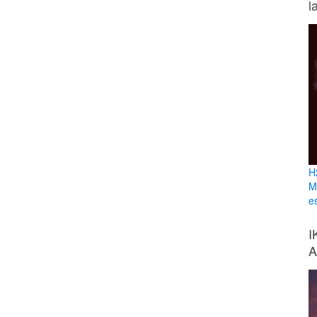
l
H
M
e
I
A