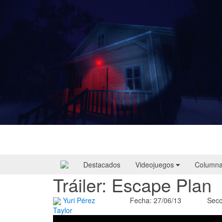
Yellowcreek Stories – The Cabin Watcher
| Reseña
Destacados
Videojuegos
Column
Tráiler: Escape Plan
Yuri Pérez
Fecha: 27/06/13
Secc
Taylor