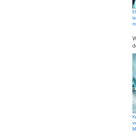
E
l
ma
W
d
K
v
Mi