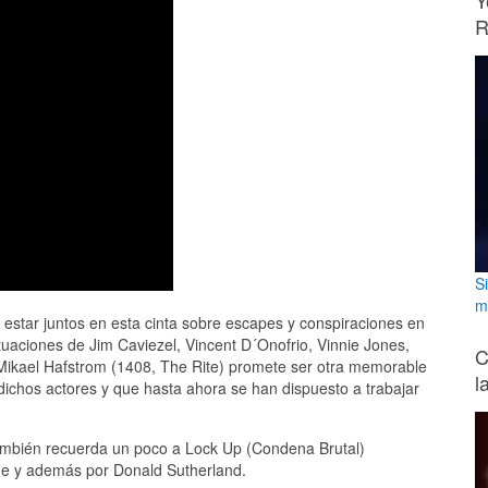
Y
R
S
m
 estar juntos en esta cinta sobre escapes y conspiraciones en
uaciones de Jim Caviezel, Vincent D´Onofrio, Vinnie Jones,
C
n Mikael Hafstrom (1408, The Rite) promete ser otra memorable
l
dichos actores y que hasta ahora se han dispuesto a trabajar
mbién recuerda un poco a Lock Up (Condena Brutal)
ne y además por Donald Sutherland.