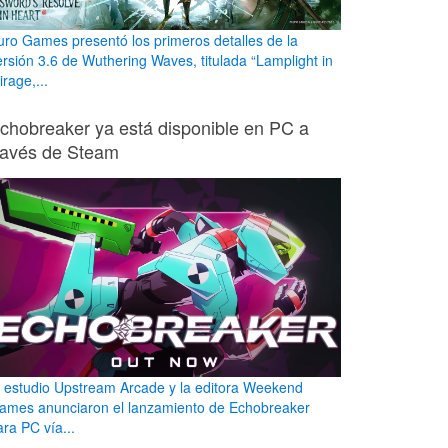
uro Games presentó los primeros detalles de la
ersión 3.6 de Wuthering Waves, titulada “Lamplight in
rage,...
chobreaker ya está disponible en PC a
ravés de Steam
l estudio Upstream Arcade y la editora Weekend
ames anunciaron el lanzamiento de Echobreaker
ara PC vía...