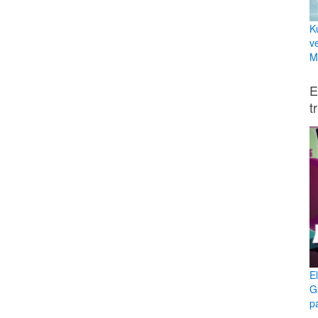
K
v
Mi
E
t
E
G
p