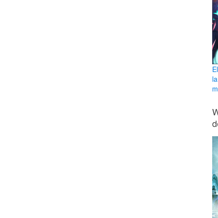
E
l
ma
W
d