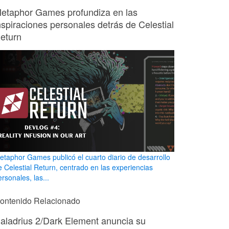
etaphor Games profundiza en las
nspiraciones personales detrás de Celestial
eturn
etaphor Games publicó el cuarto diario de desarrollo
e Celestial Return, centrado en las experiencias
rsonales, las...
ontenido Relacionado
aladrius 2/Dark Element anuncia su