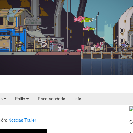
Doloc Town | Reseña
as
Estilo
Recomendado
Info
ión:
Noticias
Trailer
C