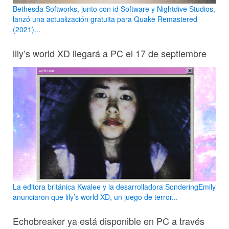
Bethesda Softworks, junto con id Software y Nightdive Studios,
lanzó una actualización gratuita para Quake Remastered
(2021)...
lily’s world XD llegará a PC el 17 de septiembre
La editora británica Kwalee y la desarrolladora SonderingEmily
anunciaron que lily’s world XD, un juego de terror...
Echobreaker ya está disponible en PC a través