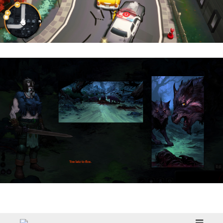
Cargo, Please! | Reseña
HellSlave II – Judgment of the Archon |
Reseña