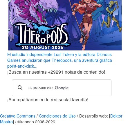
El estudio independiente Lost Token y la editora Dionous
Games anunciaron que Theropods, una aventura gráfica
point-and-click...
¡Busca en nuestras
+29291
notas de contenido!
¡Acompáñanos en tu red social favorita!
Creative Commons
/
Condiciones de Uso
/ Desarrollo web: [
Doktor
Mostro
] / ©kopodo 2008-2026