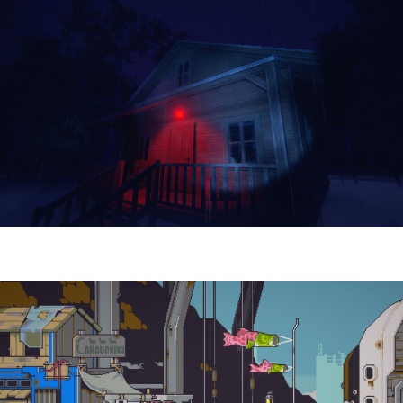
Yellowcreek Stories – The Cabin Watcher
| Reseña