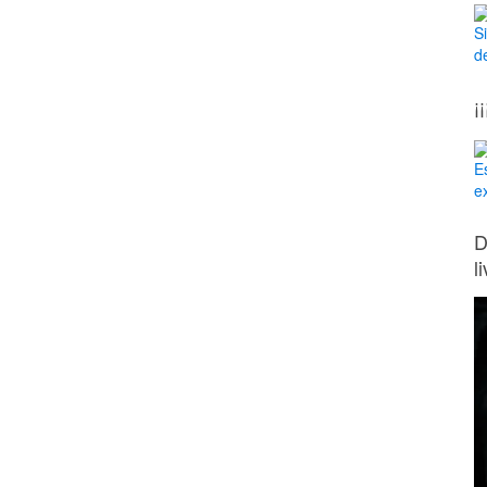
S
d
¡
E
e
D
l