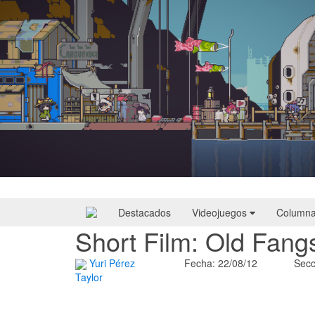
Doloc Town | Reseña
Destacados
Videojuegos
Column
Short Film: Old Fang
Yuri Pérez
Fecha: 22/08/12
Secc
Taylor