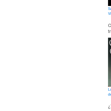
S
V
C
t
L
d
¿