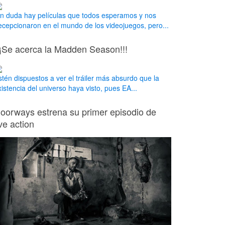
in duda hay películas que todos esperamos y nos
ecepcionaron en el mundo de los videojuegos, pero...
¡¡Se acerca la Madden Season!!!
stén dispuestos a ver el tráiler más absurdo que la
xistencia del universo haya visto, pues EA...
oorways estrena su primer episodio de
ive action