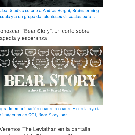
aibot Studios se une a Andrés Borghi, Brainstorming
isuals y a un grupo de talentosos cineastas para...
onozcan “Bear Story”, un corto sobre
ragedia y esperanza
ogrado en animación cuadro a cuadro y con la ayuda
e imágenes en CGI, Bear Story, por...
Veremos The Leviathan en la pantalla