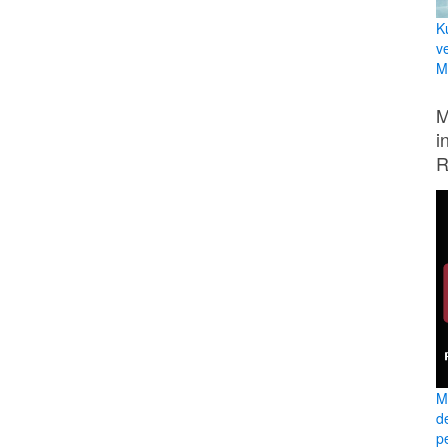
K
v
Mi
M
i
R
M
d
pe