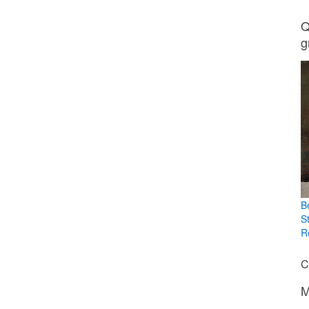
Q
g
B
S
R
C
M