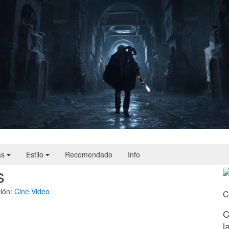
Hell Is Us | Reseña
as
Estilo
Recomendado
Info
s
ión:
Cine
Video
C
C
l