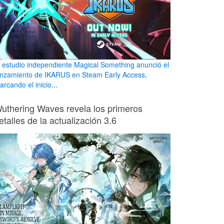
l estudio independiente Magical Something anunció el
anzamiento de IKARUS en Steam Early Access,
rcando el inicio...
uthering Waves revela los primeros
etalles de la actualización 3.6