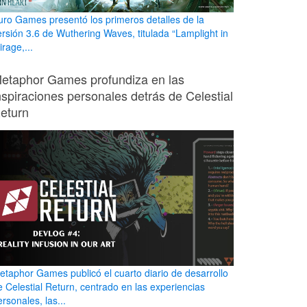
uro Games presentó los primeros detalles de la
ersión 3.6 de Wuthering Waves, titulada “Lamplight in
rage,...
etaphor Games profundiza en las
nspiraciones personales detrás de Celestial
eturn
etaphor Games publicó el cuarto diario de desarrollo
e Celestial Return, centrado en las experiencias
rsonales, las...