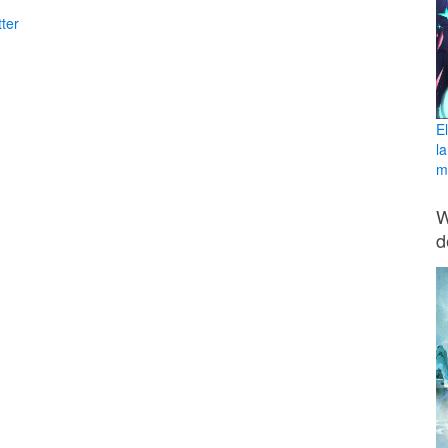
ter
E
l
ma
W
d