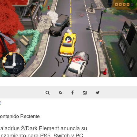
Cargo, Please! | Reseña
ontenido Reciente
aladrius 2/Dark Element anuncia su
anzamiento para PS5, Switch y PC