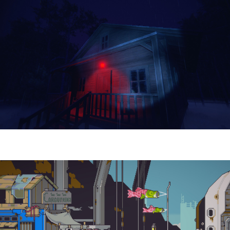
Yellowcreek Stories – The Cabin Watcher
| Reseña