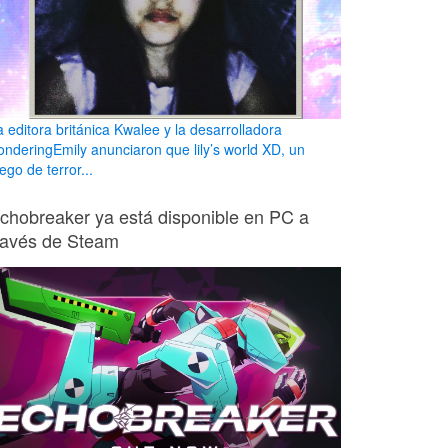
a editora británica Kwalee y la desarrolladora
onderingEmily anunciaron que lily’s world XD, un
ego de terror...
chobreaker ya está disponible en PC a
ravés de Steam