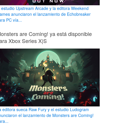
l estudio Upstream Arcade y la editora Weekend
ames anunciaron el lanzamiento de Echobreaker
ara PC vía...
onsters are Coming! ya está disponible
ara Xbox Series X|S
a editora sueca Raw Fury y el estudio Ludogram
nunciaron el lanzamiento de Monsters are Coming!
ra...