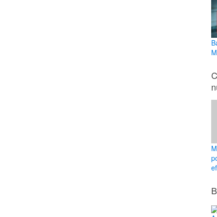
B
M
C
n
M
p
ef
B