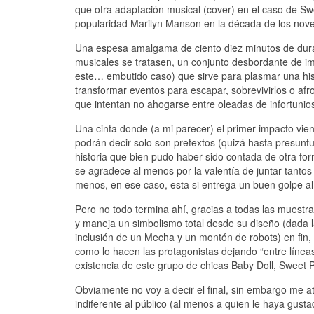
que otra adaptación musical (cover) en el caso de S
popularidad Marilyn Manson en la década de los nov
Una espesa amalgama de ciento diez minutos de durac
musicales se tratasen, un conjunto desbordante de i
este… embutido caso) que sirve para plasmar una hist
transformar eventos para escapar, sobrevivirlos o af
que intentan no ahogarse entre oleadas de infortunio
Una cinta donde (a mi parecer) el primer impacto vi
podrán decir solo son pretextos (quizá hasta presun
historia que bien pudo haber sido contada de otra for
se agradece al menos por la valentía de juntar tantos 
menos, en ese caso, esta si entrega un buen golpe al 
Pero no todo termina ahí, gracias a todas las muestra
y maneja un simbolismo total desde su diseño (dada l
inclusión de un Mecha y un montón de robots) en fin,
como lo hacen las protagonistas dejando “entre líneas
existencia de este grupo de chicas Baby Doll, Sweet 
Obviamente no voy a decir el final, sin embargo me a
indiferente al público (al menos a quien le haya gust