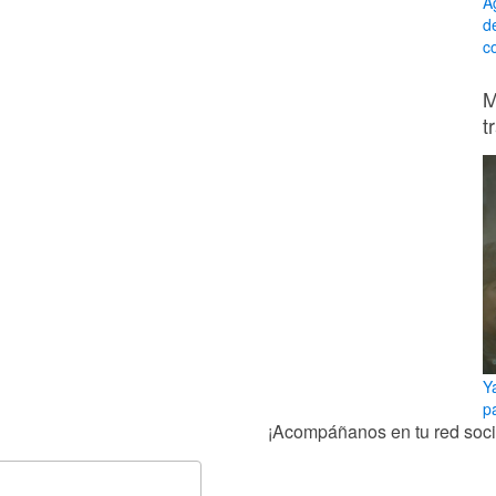
A
d
c
M
t
Y
p
¡Acompáñanos en tu red socia