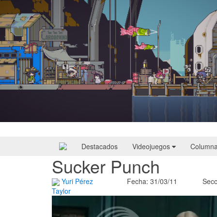
Doloc Town | Reseña
Destacados
Videojuegos
Column
Sucker Punch
Yuri Pérez
Fecha: 31/03/11
Secc
Taylor