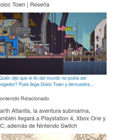
oloc Town | Reseña
Quién dijo que el fin del mundo no podía ser
cogedor? Pues llega Doloc Town y demuestra...
ontenido Relacionado
arth Atlantis, la aventura submarina,
ambién llegará a Playstation 4, Xbox One y
C, además de Nintendo Switch