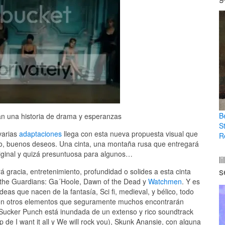
B
an una historia de drama y esperanzas
S
varias
adaptaciones
llega con esta nueva propuesta visual que
R
ro, buenos deseos. Una cinta, una montaña rusa que entregará
iginal y quizá presuntuosa para algunos…
l
s
 gracia, entretenimiento, profundidad o solides a esta cinta
f the Guardians: Ga´Hoole, Dawn of the Dead y
Watchmen
. Y es
eas que nacen de la fantasía, Sci fi, medieval, y bélico, todo
on otros elementos que seguramente muchos encontrarán
ucker Punch está inundada de un extenso y rico soundtrack
de I want it all y We will rock you), Skunk Anansie, con alguna