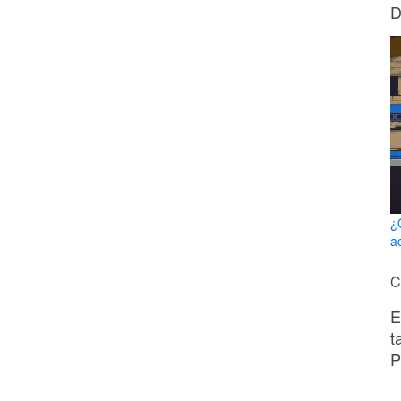
D
¿
a
C
E
t
P