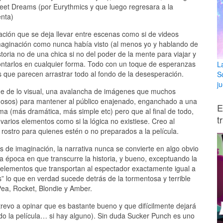
weet Dreams (por Eurythmics y que luego regresara a la
enta)
ión que se deja llevar entre escenas como si de videos
maginación como nunca había visto (al menos yo y hablando de
oria no de una chica si no del poder de la mente para viajar y
rontarlos en cualquier forma. Todo con un toque de esperanzas
L
s que parecen arrastrar todo al fondo de la desesperación.
S
ju
ene de lo visual, una avalancha de imágenes que muchos
tuosos) para mantener al público enajenado, enganchado a una
E
ma (más dramática, más simple etc) pero que al final de todo,
t
varios elementos como si la lógica no existiese. Creo al
rostro para quienes estén o no preparados a la película.
s de imaginación, la narrativa nunca se convierte en algo obvio
a época en que transcurre la historia, y bueno, exceptuando la
 elementos que transportan al espectador exactamente igual a
” lo que en verdad sucede detrás de la tormentosa y terrible
Pea, Rocket, Blondie y Amber.
trevo a opinar que es bastante bueno y que difícilmente dejará
ado la película… si hay alguno). Sin duda Sucker Punch es uno