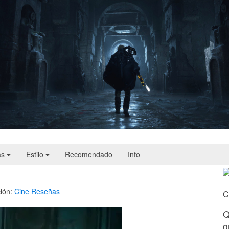
Hell Is Us | Reseña
as
Estilo
Recomendado
Info
ión:
Cine
Reseñas
C
Q
g