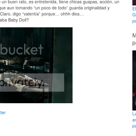
 un buen rato, es entretenida, tiene chicas guapas, acción, un
ue aun tomando “un poco de todo” guarda originalidad y
E
l. Claro, digo “valentía” porque… ohhh dios…
G
aba Baby Doll?
p
M
p
ter
L
a
pa