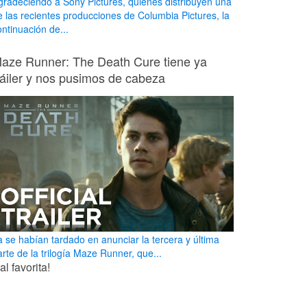
gradeciendo a Sony Pictures, quienes distribuyen una
e las recientes producciones de Columbia Pictures, la
ontinuación de...
aze Runner: The Death Cure tiene ya
ráiler y nos pusimos de cabeza
a se habían tardado en anunciar la tercera y última
arte de la trilogía Maze Runner, que...
l favorita!