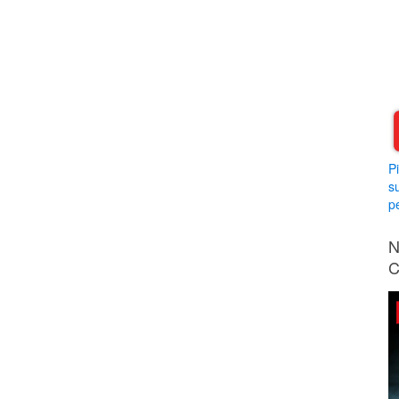
P
s
pe
N
C