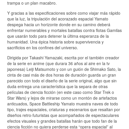
trampa o un plan macabro.
Y gracias a las especificaciones sobre como viajar más rápido
que la luz, la tripulación del acorazado espacial Yamato
despega hacia un horizonte donde en su camino deberá
enfrentar numerables y mortales batallas contra flotas Gamilas
que usarán todo para detener la última esperanza de la
humanidad. Una épica historia sobre supervivencia y
sacrificios en los confines del universo.
Dirigida por Takashi Yamazaki, escrita por el también creador
de la serie en anime (que durara 36 años al aire en la tv
japonesa) Leiji Matsumoto y con un guión de Shimako Sato, la
cinta de casi más de dos horas de duración guarda un gran
parecido con todo el diseño de la serie original, algo que sin
duda entrega una característica que la separa de otras
películas de ciencia ficción (en este caso como Star Trek o
Star Wars) y lejos de mirarse como un montón de artefactos
anticuados, Space Battleship Yamato muestra naves de todo
tipo, trajes espaciales, criaturas y escenarios que resaltan por
diseños retro-futuristas que acompañados de espectaculares
efectos visuales y grandes batallas harán que todo fan de la
ciencia ficción no quiera perderse esta “opera espacial” al