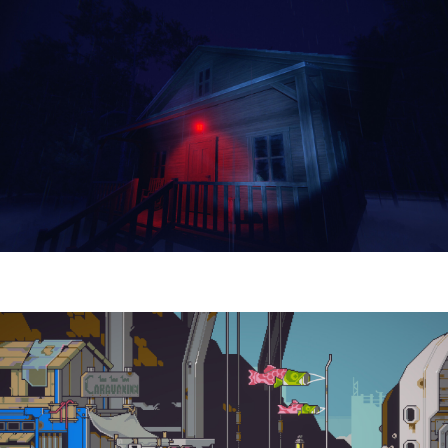
Yellowcreek Stories – The Cabin Watcher
| Reseña