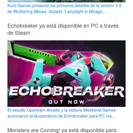
Kuro Games presentó los primeros detalles de la versión 3.6
de Wuthering Waves, titulada “Lamplight in Mirage,...
Echobreaker ya está disponible en PC a través
de Steam
El estudio Upstream Arcade y la editora Weekend Games
anunciaron el lanzamiento de Echobreaker para PC vía...
Monsters are Coming! ya está disponible para