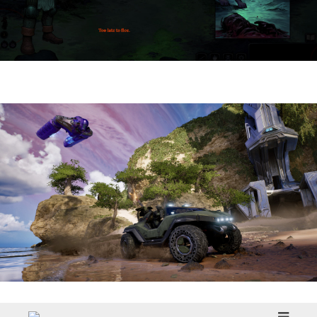
HellSlave II – Judgment of the Archon |
Reseña
Halo: Campaign Evolved | Reseña