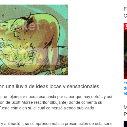
F
C
F
on una lluvia de ideas locas y sensacionales.
d
A
r un ejemplar queda esa ansia por saber que hay detrás y así
ón de Scott Morse (escritor-dibujante) donde comenta su
M
Y este cómic en sí, el cual comenzó siendo publicado
P
e y animación, se comprende más la presentación de esta serie