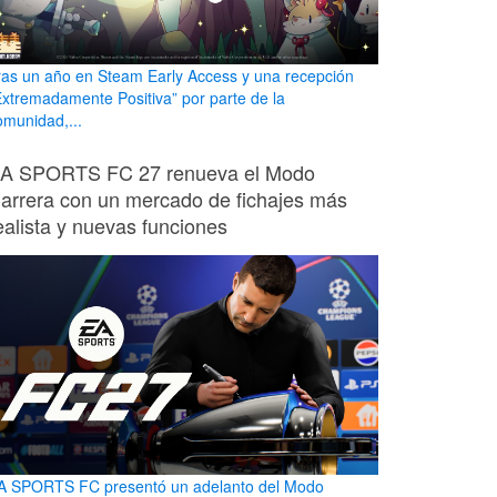
ras un año en Steam Early Access y una recepción
Extremadamente Positiva” por parte de la
omunidad,...
A SPORTS FC 27 renueva el Modo
arrera con un mercado de fichajes más
ealista y nuevas funciones
A SPORTS FC presentó un adelanto del Modo