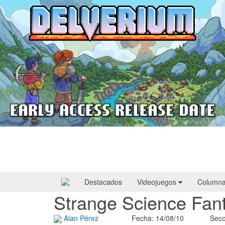
Delverium llegará a Steam Early Access
el 22 de septiembre
Destacados
Videojuegos
Column
Strange Science Fan
Alan Pérez
Fecha: 14/08/10
Secc