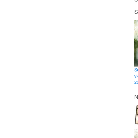
S
S
v
20
N