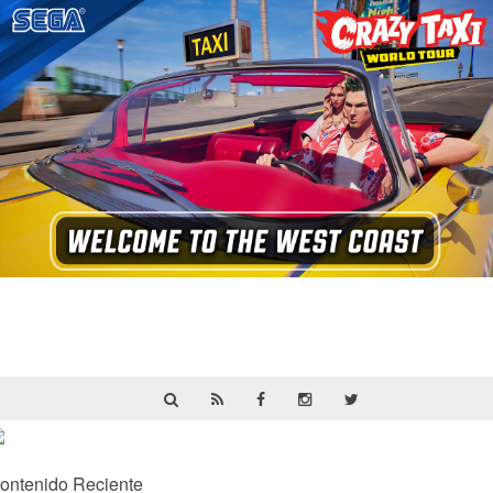
Crazy Taxi: World Tour ya prepara su
primera prueba multijugador cerrada en
septiembre
ontenido Reciente