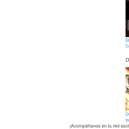
E
C
D
O
t
¡Acompáñanos en tu red socia