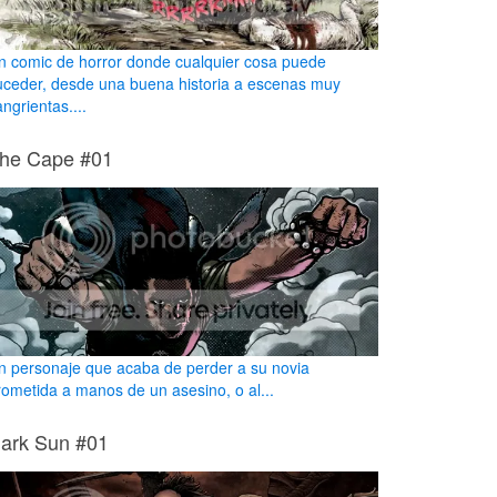
n comic de horror donde cualquier cosa puede
uceder, desde una buena historia a escenas muy
ngrientas....
he Cape #01
n personaje que acaba de perder a su novia
rometida a manos de un asesino, o al...
ark Sun #01