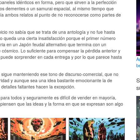
aneles idénticos en forma, pero que sirven a la perfección
utos dementes o un samurai espacial, al mismo tiempo que
aría ambos relatos al punto de no reconocerse como partes de
nicio no sabía que se trata de una antología y no fue hasta
o queda una cierta insatisfacción porque el primer número
ria en un Japón feudal alternativo que termina con un
cósmico. Lo suficiente para compensar la pérdida anterior y
 puede sorprender en cada entrega y por lo que parece hasta
A
b
e sigue manteniendo ese tono de discurso-comercial, que no
S
aridad y aunque sea una idea bastante emocionante la de
s
 detalles faltantes hacen la excepción.
ara todos y seguramente es difícil de vender en mayoría,
 piensen que las ideas y la forma en que se expresan son algo