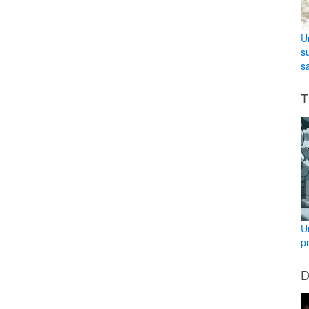
U
s
sa
T
U
p
D