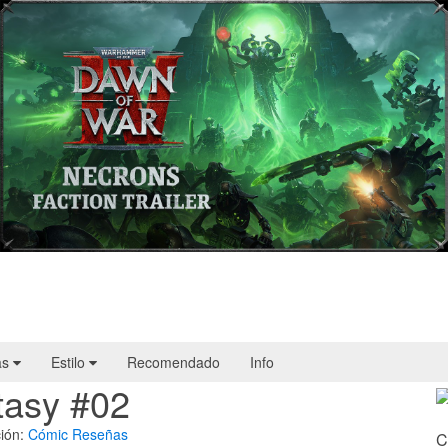
Warhammer 40,000: Dawn of War IV
presenta a los Necrones en un nuevo
tráiler
as
Estilo
Recomendado
Info
tasy #02
ión:
Cómic
Reseñas
C