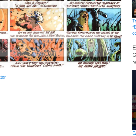
T
“
c
E
C
r
ter
E