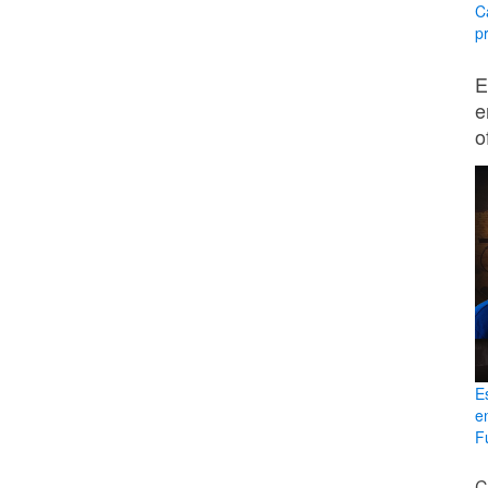
C
p
E
e
o
E
e
Fu
C