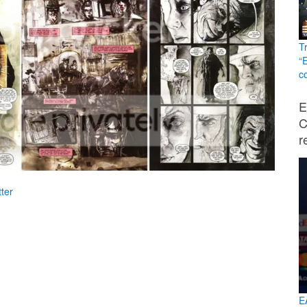
T
“
c
E
C
r
ter
E