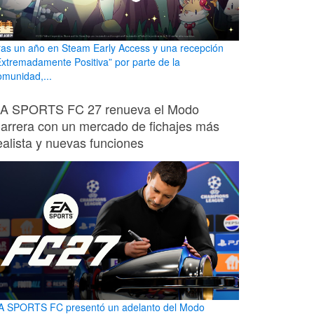
ras un año en Steam Early Access y una recepción
Extremadamente Positiva” por parte de la
omunidad,...
A SPORTS FC 27 renueva el Modo
arrera con un mercado de fichajes más
ealista y nuevas funciones
A SPORTS FC presentó un adelanto del Modo