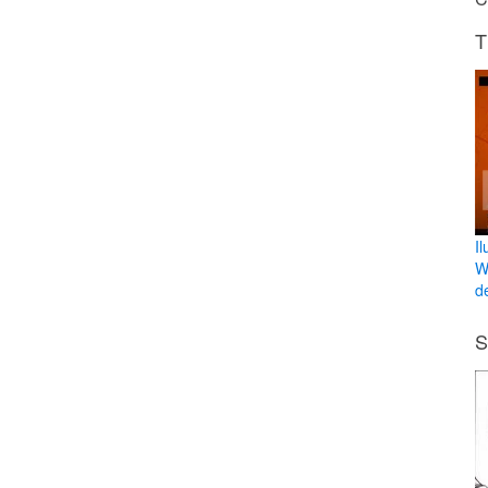
T
I
W
de
S