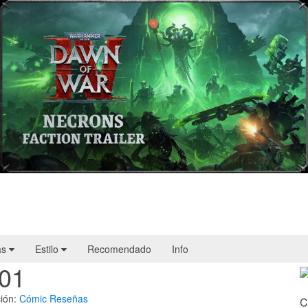
Warhammer 40,000: Dawn of War IV
presenta a los Necrones en un nuevo
tráiler
as
Estilo
Recomendado
Info
#01
ión:
Cómic
Reseñas
C