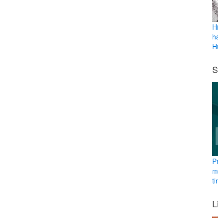
Hi
h
H
S
P
m
ti
L