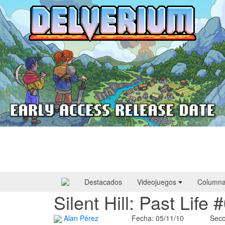
Delverium llegará a Steam Early Access
el 22 de septiembre
Destacados
Videojuegos
Column
Silent Hill: Past Life 
Alan Pérez
Fecha: 05/11/10
Secc