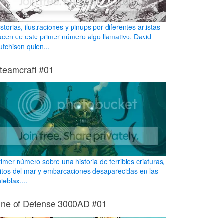
storias, ilustraciones y pinups por diferentes artistas
acen de este primer número algo llamativo. David
utchison quien...
teamcraft #01
rimer número sobre una historia de terribles criaturas,
itos del mar y embarcaciones desaparecidas en las
nieblas....
ine of Defense 3000AD #01