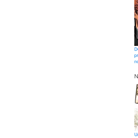
D
p
n
N
U