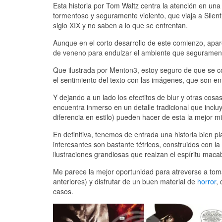
Esta historia por Tom Waltz centra la atención en u
tormentoso y seguramente violento, que viaja a Silent
siglo XIX y no saben a lo que se enfrentan.
Aunque en el corto desarrollo de este comienzo, apa
de veneno para endulzar el ambiente que segurament
Que ilustrada por Menton3, estoy seguro de que se con
el sentimiento del texto con las imágenes, que son 
Y dejando a un lado los efectitos de blur y otras cosa
encuentra inmerso en un detalle tradicional que inc
diferencia en estilo) pueden hacer de esta la mejor mi
En definitiva, tenemos de entrada una historia bien 
interesantes son bastante tétricos, construidos con l
ilustraciones grandiosas que realzan el espíritu macabr
Me parece la mejor oportunidad para atreverse a toma
anteriores) y disfrutar de un buen material de
horror
,
casos.