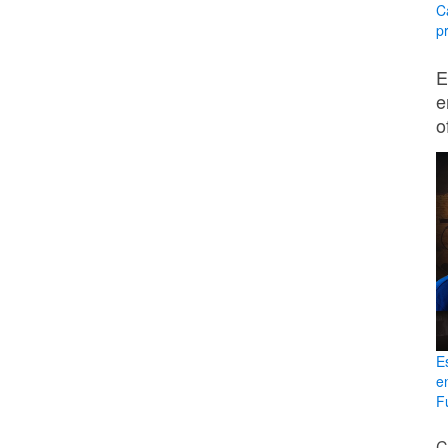
C
p
E
e
o
E
e
Fu
C