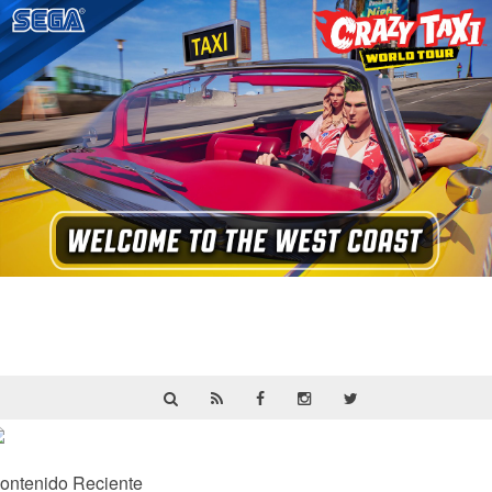
Crazy Taxi: World Tour ya prepara su
primera prueba multijugador cerrada en
septiembre
ontenido Reciente