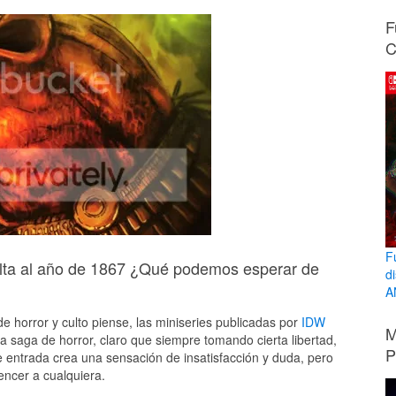
F
C
F
uelta al año de 1867 ¿Qué podemos esperar de
d
A
 horror y culto piense, las miniseries publicadas por
IDW
M
 saga de horror, claro que siempre tomando cierta libertad,
P
 entrada crea una sensación de insatisfacción y duda, pero
ncer a cualquiera.