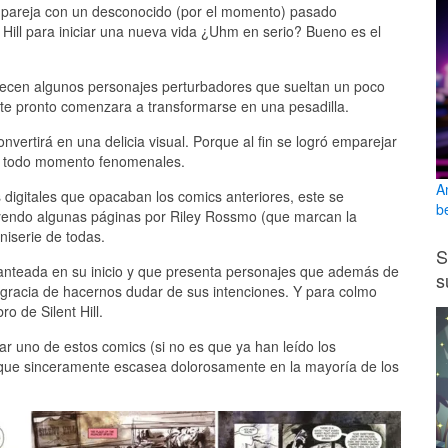
na pareja con un desconocido (por el momento) pasado
 Hill para iniciar una nueva vida ¿Uhm en serio? Bueno es el
recen algunos personajes perturbadores que sueltan un poco
e pronto comenzara a transformarse en una pesadilla.
vertirá en una delicia visual. Porque al fin se logró emparejar
en todo momento fenomenales.
A
s digitales que opacaban los comics anteriores, este se
b
luyendo algunas páginas por Riley Rossmo (que marcan la
niserie de todas.
S
planteada en su inicio y que presenta personajes que además de
s
a gracia de hacernos dudar de sus intenciones. Y para colmo
o de Silent Hill.
r uno de estos comics (si no es que ya han leído los
 que sinceramente escasea dolorosamente en la mayoría de los