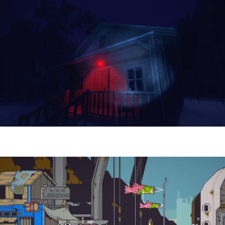
Yellowcreek Stories – The Cabin Watcher
| Reseña