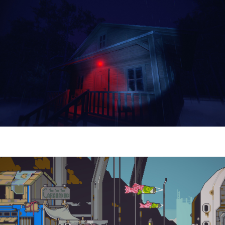
Yellowcreek Stories – The Cabin Watcher
| Reseña