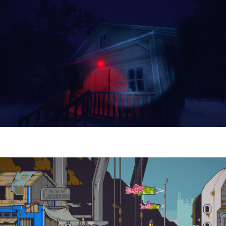
Yellowcreek Stories – The Cabin Watcher
| Reseña