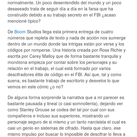
normalmente. Un poco desentendido del mundo y un poco
desaseado trata de seguir día a día en la farsa que ha
construido debido a su trabajo secreto en el FBI ¿acaso
mencioné típico?
De
Boom
Studios llega esta primera entrega de cuatro
números que repleta de texto y nada de acción nos sumerge
dentro de un mundo donde las intrigas están por verse y los
códigos por romperse. Una historia creada por Ross Richie y
escrita por Carey Malloy que de forma bastante tranquila y
monótona empieza por contar sobre los personajes y su
relación en el trabajo, el cual está formado por varios
descifradores élite de código en el FBI. Así que, tal y como
suena, es bastante trabajo de escritorio y desvelos lo que
vemos en este cómic ¿o no?
De alguna forma sorprende la narrativa que a mi parecer es
bastante pausada y lineal (o casi somnolienta), dejando ver
como Stanley Grouse se codea del tal por cual con sus
compañeros e incluso sus superiores, mostrando un
personaje seguro de si mismo y un tanto narcisista el cual es
casi un genio en sistemas de cifrado. Hasta que claro, ese
mismo impulso por buscar lo imposible de descifrar lo lleva a