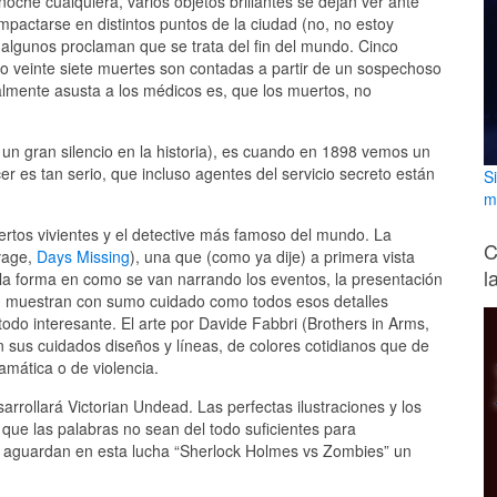
che cualquiera, varios objetos brillantes se dejan ver ante
mpactarse en distintos puntos de la ciudad (no, no estoy
 algunos proclaman que se trata del fin del mundo. Cinco
o veinte siete muertes son contadas a partir de un sospechoso
lmente asusta a los médicos es, que los muertos, no
un gran silencio en la historia), es cuando en 1898 vemos un
 es tan serio, que incluso agentes del servicio secreto están
S
m
ertos vivientes y el detective más famoso del mundo. La
C
avage,
Days Missing
), una que (como ya dije) a primera vista
l
 la forma en como se van narrando los eventos, la presentación
do, muestran con sumo cuidado como todos esos detalles
odo interesante. El arte por Davide Fabbri (Brothers in Arms,
n sus cuidados diseños y líneas, de colores cotidianos que de
amática o de violencia.
rrollará Victorian Undead. Las perfectas ilustraciones y los
 que las palabras no sean del todo suficientes para
s aguardan en esta lucha “Sherlock Holmes vs Zombies” un