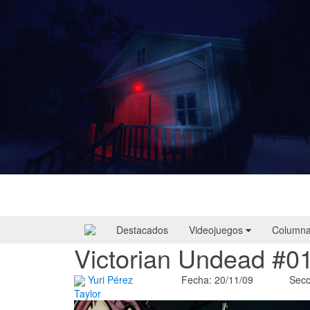
Yellowcreek Stories – The Cabin Watcher
| Reseña
Destacados
Videojuegos
Column
Victorian Undead #0
Yuri Pérez
Fecha: 20/11/09
Secc
Taylor