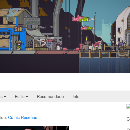
Doloc Town | Reseña
as
Estilo
Recomendado
Info
1
ión:
Cómic
Reseñas
C