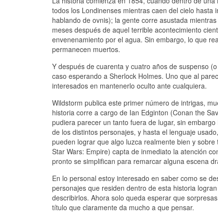
La historia comienza en 1854, cuando dentro de una no
todos los Londinenses mientras caen del cielo hasta i
hablando de ovnis); la gente corre asustada mientras
meses después de aquel terrible acontecimiento cient
envenenamiento por el agua. Sin embargo, lo que rea
permanecen muertos.
Y después de cuarenta y cuatro años de suspenso (o 
caso esperando a Sherlock Holmes. Uno que al parecer
interesados en mantenerlo oculto ante cualquiera.
Wildstorm publica este primer número de intrigas, mu
historia corre a cargo de Ian Edginton (Conan the S
pudiera parecer un tanto fuera de lugar, sin embargo
de los distintos personajes, y hasta el lenguaje usa
pueden lograr que algo luzca realmente bien y sobre t
Star Wars: Empire) capta de inmediato la atención co
pronto se simplifican para remarcar alguna escena dr
En lo personal estoy interesado en saber como se desa
personajes que residen dentro de esta historia logran
describirlos. Ahora solo queda esperar que sorpresa
título que claramente da mucho a que pensar.