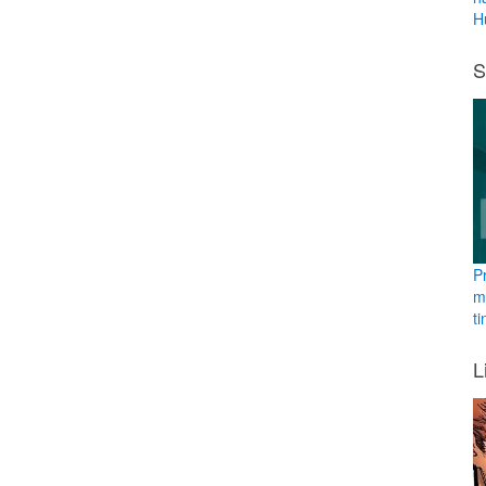
H
S
P
m
ti
L