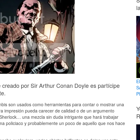
S
l
E
 creado por Sir Arthur Conan Doyle es partícipe
S
te.
Pl
mbis son usados como herramientas para contar o mostrar una
Y
mera impresión pueda carecer de calidad o de un argumento
R
erlock… una mezcla sin duda intrigante que hará trabajar
rama policiaco y probablemente un poco de aquello que nos hace