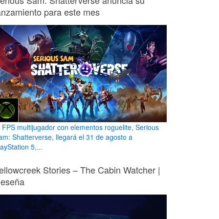
erious Sam: Shatterverse anuncia su
anzamiento para este mes
l FPS multijugador con elementos roguelite, Serious
am: Shatterverse, llegará el 31 de agosto a
ayStation 5,...
ellowcreek Stories – The Cabin Watcher |
eseña