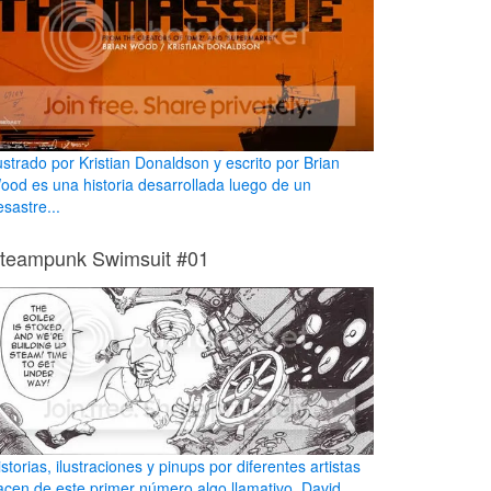
lustrado por Kristian Donaldson y escrito por Brian
ood es una historia desarrollada luego de un
sastre...
teampunk Swimsuit #01
storias, ilustraciones y pinups por diferentes artistas
acen de este primer número algo llamativo. David