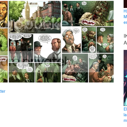
H
M
e
I
A
ter
E
l
ma