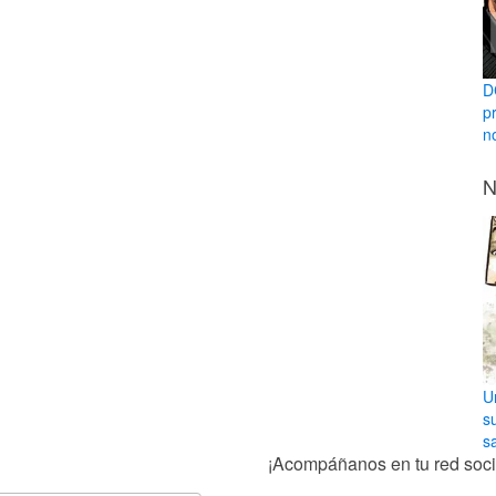
D
p
n
N
U
s
sa
¡Acompáñanos en tu red socia