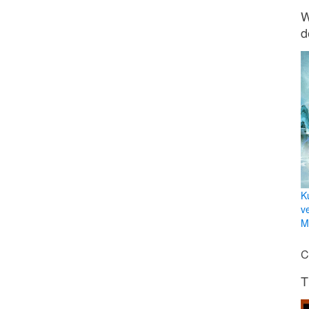
W
d
K
v
Mi
C
T