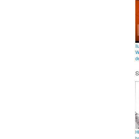
I
W
de
S
Hi
h