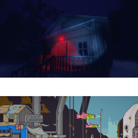
Yellowcreek Stories – The Cabin Watcher
| Reseña