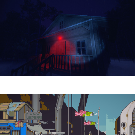
Yellowcreek Stories – The Cabin Watcher
| Reseña