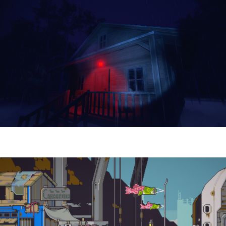
Yellowcreek Stories – The Cabin Watcher
| Reseña