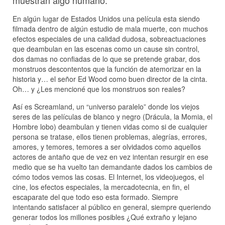
muestran algo humano.
En algún lugar de Estados Unidos una película esta siendo
filmada dentro de algún estudio de mala muerte, con muchos
efectos especiales de una calidad dudosa, sobreactuaciones
que deambulan en las escenas como un cause sin control,
dos damas no confiadas de lo que se pretende grabar, dos
monstruos descontentos que la función de atemorizar en la
historia y… el señor Ed Wood como buen director de la cinta.
Oh… y ¿Les mencioné que los monstruos son reales?
Así es Screamland, un “universo paralelo” donde los viejos
seres de las películas de blanco y negro (Drácula, la Momia, el
Hombre lobo) deambulan y tienen vidas como si de cualquier
persona se tratase, ellos tienen problemas, alegrías, errores,
amores, y temores, temores a ser olvidados como aquellos
actores de antaño que de vez en vez intentan resurgir en ese
medio que se ha vuelto tan demandante dados los cambios de
cómo todos vemos las cosas. El Internet, los videojuegos, el
cine, los efectos especiales, la mercadotecnia, en fin, el
escaparate del que todo eso esta formado. Siempre
intentando satisfacer al público en general, siempre queriendo
generar todos los millones posibles ¿Qué extraño y lejano