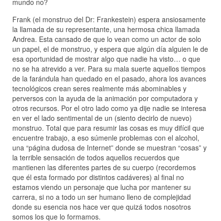
mundo no?
Frank (el monstruo del Dr: Frankestein) espera ansiosamente
la llamada de su representante, una hermosa chica llamada
Andrea. Esta cansado de que lo vean como un actor de solo
un papel, el de monstruo, y espera que algún día alguien le de
esa oportunidad de mostrar algo que nadie ha visto… o que
no se ha atrevido a ver. Para su mala suerte aquellos tiempos
de la farándula han quedado en el pasado, ahora los avances
tecnológicos crean seres realmente más abominables y
perversos con la ayuda de la animación por computadora y
otros recursos. Por el otro lado como ya dije nadie se interesa
en ver el lado sentimental de un (siento decirlo de nuevo)
monstruo. Total que para resumir las cosas es muy difícil que
encuentre trabajo, a eso súmenle problemas con el alcohol,
una “página dudosa de Internet” donde se muestran “cosas” y
la terrible sensación de todos aquellos recuerdos que
mantienen las diferentes partes de su cuerpo (recordemos
que él esta formado por distintos cadáveres) al final no
estamos viendo un personaje que lucha por mantener su
carrera, si no a todo un ser humano lleno de complejidad
donde su esencia nos hace ver que quizá todos nosotros
somos los que lo formamos.